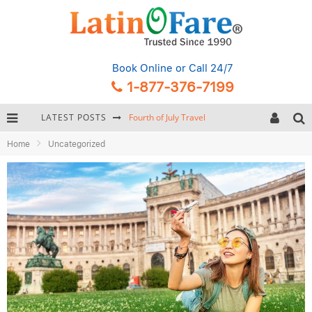
Book Online
or Call 24/7
1-877-376-7199
LATEST POSTS
Fourth of July Travel
Home
Uncategorized
Backpacking Gear: Complete Packing Guide and Checklist
Hurricane Season Caribbean
Getting Around Miami: Complete Public Transportation Guide